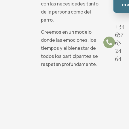
con las necesidades tanto
mé
de la persona como del
perro.
+34
Creemos en un modelo
657
donde las emociones, los
63
tiempos y el bienestar de
24
todos los participantes se
64
respetan profundamente.