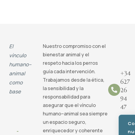
El
Nuestro compromiso con el
bienestar animal y el
vínculo
respeto hacia los perros
humano–
guía cada intervención.
+34
animal
Trabajamos desde la ética,
627
como
la sensibilidad y la
26
base
responsabilidad para
94
asegurar que el vínculo
47
humano–animal sea siempre
un espacio seguro,
Co
enriquecedor y coherente
nu