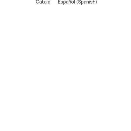
Català
Español
(
Spanish
)