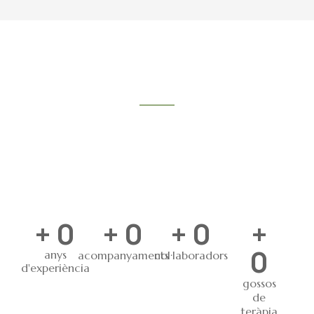
+
0
+
0
+
0
+
0
anys
acompanyaments
col·laboradors
d'experiència
gossos
de
teràpia