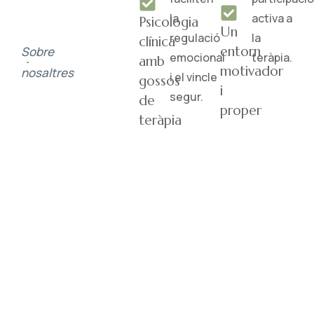
la
activa a
Psicologia
Un
regulació
la
clínica
entorn
Sobre
emocional
teràpia.
amb
motivador
nosaltres
i el vincle
gossos
i
segur.
de
proper
teràpia