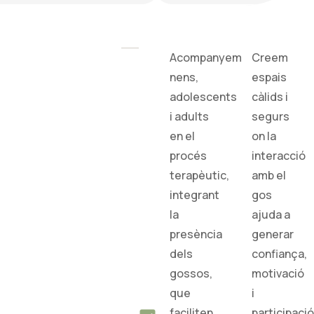
Acompanyem
Creem
nens,
espais
adolescents
càlids i
i adults
segurs
en el
on la
procés
interacció
terapèutic,
amb el
integrant
gos
la
ajuda a
presència
generar
dels
confiança,
gossos,
motivació
que
i
faciliten
participació