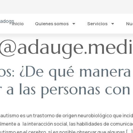
Inicio
Quienes somos
Servicios
Nu
@adauge.medi
os: ¿De qué manera 
a las personas con
 autismo es un trastorno de origen neurobiológico que incid
lmente a la interacción social, las habilidades de comunica
utismo en el cerebro, sí es posible observar que algunas […]