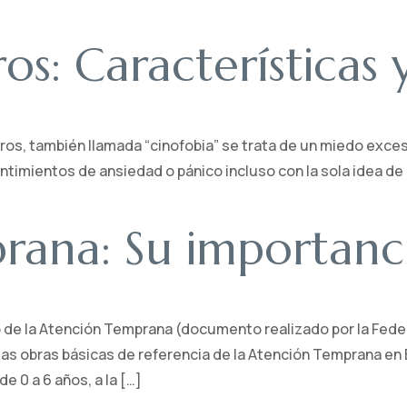
ros: Características
perros, también llamada “cinofobia” se trata de un miedo exc
imientos de ansiedad o pánico incluso con la sola idea de 
ana: Su importanci
o de la Atención Temprana (documento realizado por la Fede
as obras básicas de referencia de la Atención Temprana en 
de 0 a 6 años, a la […]